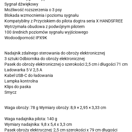
Sygnał dźwiękowy
Możliwość rozszerzenia o 3 psy
Blokada wzmocnienia i poziomu sygnału
Kompatybilny z Przyciskiem do pilota dogtra seria X HANDSFREE
Wytrzymała obudowa z podwójnym pilotem
100 średnich poziomów sygnału wyjściowego
Wodoodporność IPX9K
Nadajnik zdalnego sterowania do obroży elektronicznej
3 sztuki Odbiornika do obroży elektronicznej
Pasek do obroży elektronicznej o szerokości 2,5 cm i długości 71 cm
Ładowarka 5 V 2,5 A
Kabel USB-C do ładowania
Lampka kontrolna
Klips do paska
Smycz
Waga obroży: 78 g Wymiary obroży: 8,9 × 2,95 × 3,33 cm
Waga nadajnika pilota: 140 g
Wymiary nadajnika: 9,8 x 5,4 x 3,3 cm
Pasek obroży elektrycznej: 2,5 cm szerokości x 79 cm długości