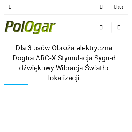
(
0
)
Zaloguj się
Zarejestruj się
Dodaj zgłoszenie
Dla 3 psów Obroża elektryczna
Dogtra ARC-X Stymulacja Sygnał
dźwiękowy Wibracja Światło
lokalizacji