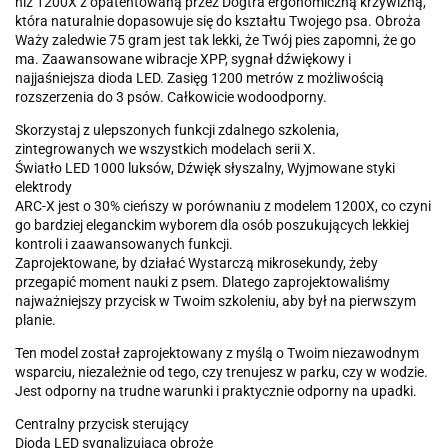
niż 1200X z opatentowaną przez Dogtra ergonomiczną krzywizną,
która naturalnie dopasowuje się do kształtu Twojego psa. Obroża
Waży zaledwie 75 gram jest tak lekki, że Twój pies zapomni, że go
ma. Zaawansowane wibracje XPP, sygnał dźwiękowy i
najjaśniejsza dioda LED. Zasięg 1200 metrów z możliwością
rozszerzenia do 3 psów. Całkowicie wodoodporny.
Skorzystaj z ulepszonych funkcji zdalnego szkolenia,
zintegrowanych we wszystkich modelach serii X.
Światło LED 1000 luksów, Dźwięk słyszalny, Wyjmowane styki
elektrody
ARC-X jest o 30% cieńszy w porównaniu z modelem 1200X, co czyni
go bardziej eleganckim wyborem dla osób poszukujących lekkiej
kontroli i zaawansowanych funkcji.
Zaprojektowane, by działać Wystarczą mikrosekundy, żeby
przegapić moment nauki z psem. Dlatego zaprojektowaliśmy
najważniejszy przycisk w Twoim szkoleniu, aby był na pierwszym
planie.
Ten model został zaprojektowany z myślą o Twoim niezawodnym
wsparciu, niezależnie od tego, czy trenujesz w parku, czy w wodzie.
Jest odporny na trudne warunki i praktycznie odporny na upadki.
Centralny przycisk sterujący
Dioda LED sygnalizująca obroże