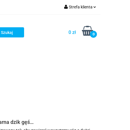
Strefa klienta
ellery
Zaloguj się
Zarejestruj się
0 zł
0
Dodaj zgłoszenie
stsellery
arna dzik gęś