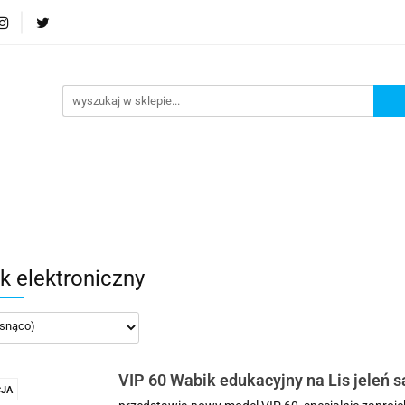
Podstrona
Polecamy Strony:
Nowości
Bests
orie
Podstrona
Polecamy Strony:
Nowości
Be
k elektroniczny
VIP 60 Wabik edukacyjny na Lis jeleń s
JA
kaczka bażant z pilotem 60 dźwięków