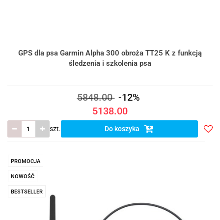
GPS dla psa Garmin Alpha 300 obroża TT25 K z funkcją
śledzenia i szkolenia psa
5848.00
-12%
5138.00
szt.
Do koszyka
Do
prze
PROMOCJA
NOWOŚĆ
BESTSELLER