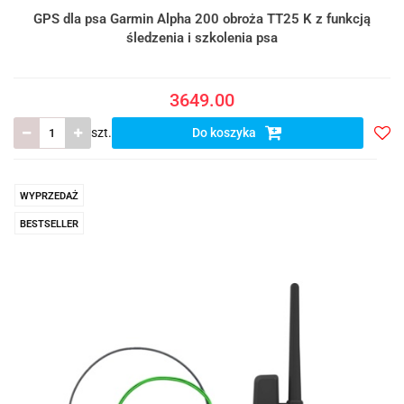
GPS dla psa Garmin Alpha 200 obroża TT25 K z funkcją
śledzenia i szkolenia psa
3649.00
szt.
Do koszyka
Do
prze
WYPRZEDAŻ
BESTSELLER