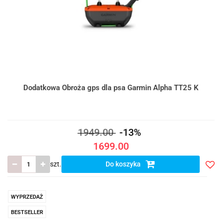
Dodatkowa Obroża gps dla psa Garmin Alpha TT25 K
1949.00
-13%
1699.00
szt.
Do koszyka
Do
prze
WYPRZEDAŻ
BESTSELLER