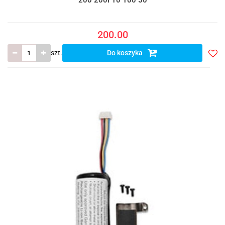
200 200i 10 100 50
200.00
szt.
Do koszyka
Do
prze