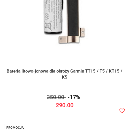
Bateria litowo-jonowa dla obroży Garmin TT15 / T5 / KT15 /
K5
350.00
-17%
290.00
Do
prze
PROMOCJA