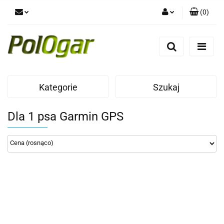
(
0
)
Zaloguj się
Zarejestruj się
Dodaj zgłoszenie
Kategorie
Szukaj
Dla 1 psa Garmin GPS