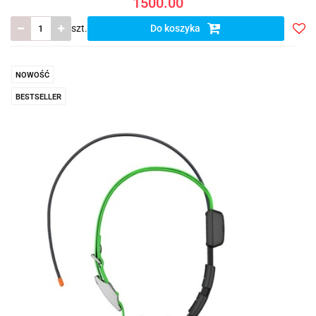
1500.00
szt.
Do koszyka
Do
prze
NOWOŚĆ
BESTSELLER