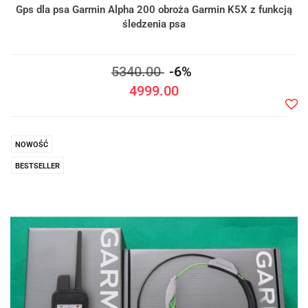
Gps dla psa Garmin Alpha 200 obroża Garmin K5X z funkcją
śledzenia psa
5340.00
-6%
4999.00
Do
prze
NOWOŚĆ
BESTSELLER