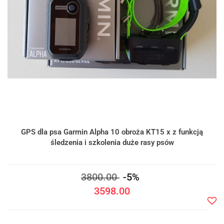
GPS dla psa Garmin Alpha 10 obroża KT15 x z funkcją
śledzenia i szkolenia duże rasy psów
3800.00
-5%
3598.00
Do
prze