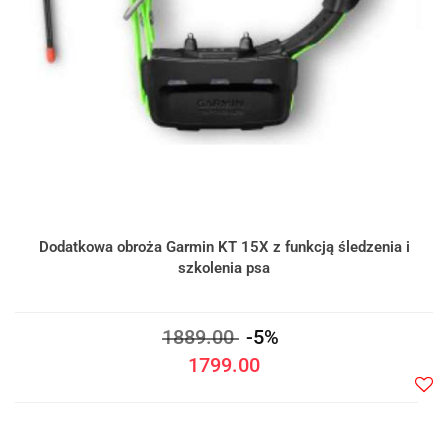
Dodatkowa obroża Garmin KT 15X z funkcją śledzenia i
szkolenia psa
1889.00
-5%
1799.00
Do
prze