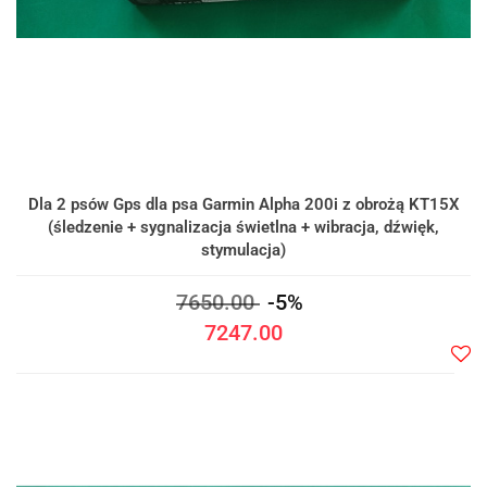
Dla 2 psów Gps dla psa Garmin Alpha 200i z obrożą KT15X
(śledzenie + sygnalizacja świetlna + wibracja, dźwięk,
stymulacja)
7650.00
-5%
7247.00
Do
prze