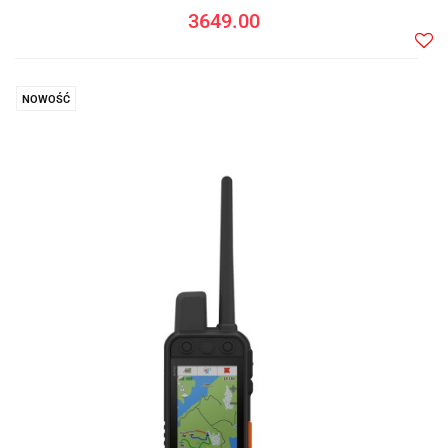
3649.00
Do
prze
NOWOŚĆ