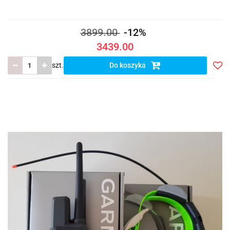
3899.00
-12%
3439.00
szt.
Do koszyka
Do
prze