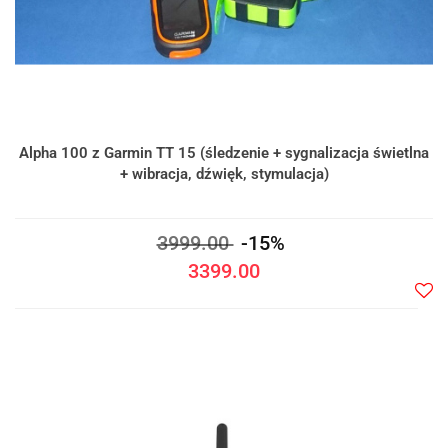
Alpha 100 z Garmin TT 15 (śledzenie + sygnalizacja świetlna
+ wibracja, dźwięk, stymulacja)
3999.00
-15%
3399.00
Do
prze