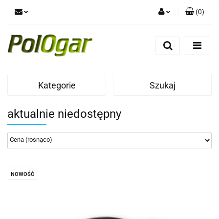
(
0
)
Zaloguj się
Zarejestruj się
Dodaj zgłoszenie
Kategorie
Szukaj
aktualnie niedostępny
NOWOŚĆ