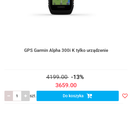
GPS Garmin Alpha 300i K tylko urządzenie
4199.00
-13%
3659.00
szt.
Do koszyka
Do
prze