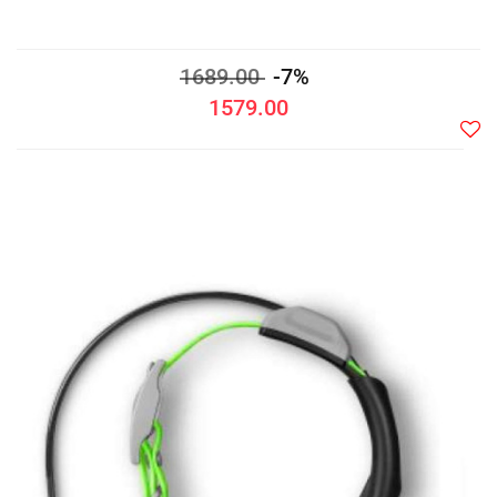
1689.00
-7%
1579.00
Do
prze