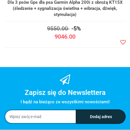
Dla 3 psów Gps dla psa Garmin Alpha 200i z obrożą KT15X
(śledzenie + sygnalizacja świetlna + wibracja, dźwięk,
stymulacja)
9550.00
-5%
9046.00
Do
prze
Zapisz się do Newslettera
I bądź na bieżąco ze wszystkimi nowościami!