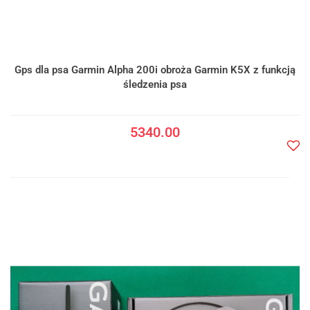
Gps dla psa Garmin Alpha 200i obroża Garmin K5X z funkcją
śledzenia psa
5340.00
Do
prze