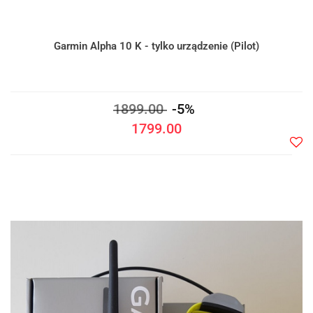
Garmin Alpha 10 K - tylko urządzenie (Pilot)
1899.00
-5%
1799.00
Do
prze