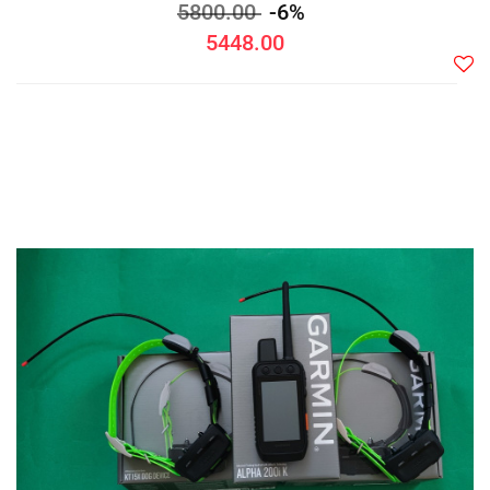
5800.00
-6%
5448.00
Do
prze