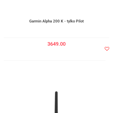
Garmin Alpha 200 K - tylko Pilot
3649.00
Do
prze