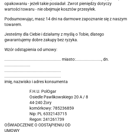
opakowaniu - jeżeli takie posiadał. Zwrot pieniędzy dotyczy
wartości towaru - nie obejmuje kosztów przesyłek.
Podsumowując, masz 14 dni na darmowe zapoznanie się z naszym
towarem.
Jesteśmy dla Ciebie i działamy z myślą o Tobie, dlatego
gwarantujemy dobre zakupy bez ryzyka.
Wzór odstąpienia od umowy:
................................................ miasto:......................, dn.
......................
................................................
................................................
imię, nazwisko i adres konsumenta
F.H.U. PolOgar
Osiedle Pawlikowskiego 20 A / 8
44-240 Żory
komórkowy: 785236859
Nip: PL 6332143715
Regon: 241261739
OŚWIADCZENIE O ODSTĄPIENIU OD
UMOWY