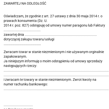
ZAWARTEJ NA ODLEGŁOŚĆ
Oświadczam, że zgodnie z art. 27 ustawy z dnia 30 maja 2014 r. o
prawach konsumenta (Dz. U.
2014 r. poz. 827) odstępuję od umowy numer paragonu lub Faktury
......................................
zawartej dnia ..........................................................................
dotyczącej zakupu towaru/usługi
……………………………………………
Zwracam towar w stanie niezmienionym i nie używanym orginalnie
zapakowanym.
Ja niniejszym informuję o moim odstąpieniu od umowy sprzedaży
następujących rzeczy:
............................................................................................................
............................................................................................................
i zwracam te towary w stanie niezmienionym. Zwrot kwoty na
numer rachunku bankowego:
............................................................................................................
..............................