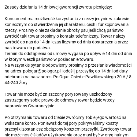
Zasady działania 14 dniowej gwarancji zwrotu pieniędzy:
Konsument ma możliwość korzystania z rzeczy jedynie w zakresie
koniecznym do stwierdzenia jej charakteru, cech i funkcjonowania
rzeczy. Prosimy o nie zakładanie obroży psu jeśli chcą państwo
zwrócić taki towar prosimy o kontakt telefoniczny. Towar należy
zwrócić do nas do 14 dni czas liczymy od dnia dostarczenia przez
nas towaru do państwa.
Termin do odstąpienia od umowy wygasa po upływie 14 dni od dnia
w którym weszli państwo w posiadanie towaru.
Na wszystkie pytanie odpowiemy prosimy o przesłanie wiadomości
na adres pologar@pologar.pl i odeślij przesyłkę do 14 dni od daty
odebrania na nasz adres: PolOgar ,Osiedle Pawlikowskiego 20 A / 8
44-240 Żory .
Towar nie może być zniszczony porysowany uszkodzony
zastrzegamy sobie prawo do odmowy towar będzie wtedy
naprawiany Gwarancyjnie.
Po otrzymaniu towaru od Ciebie zwrócimy Tobie jego wartość na
wskazane konto. Ponieważ do tej pory pokrywaliśmy koszty
przesyłki zostaniesz obciązony kosztem przesyłki. Zwrócony towar
nie może nosić śladów użytkowania oraz musi być w oryginalnym