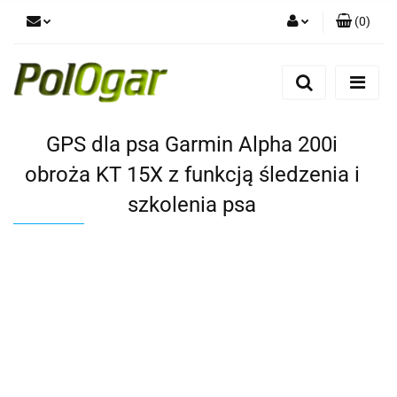
(
0
)
Zaloguj się
Zarejestruj się
Dodaj zgłoszenie
GPS dla psa Garmin Alpha 200i
obroża KT 15X z funkcją śledzenia i
szkolenia psa