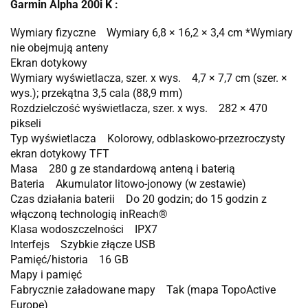
Garmin Alpha 200i K :
Wymiary fizyczne Wymiary 6,8 × 16,2 × 3,4 cm *Wymiary
nie obejmują anteny
Ekran dotykowy
Wymiary wyświetlacza, szer. x wys. 4,7 × 7,7 cm (szer. ×
wys.); przekątna 3,5 cala (88,9 mm)
Rozdzielczość wyświetlacza, szer. x wys. 282 × 470
pikseli
Typ wyświetlacza Kolorowy, odblaskowo-przezroczysty
ekran dotykowy TFT
Masa 280 g ze standardową anteną i baterią
Bateria Akumulator litowo-jonowy (w zestawie)
Czas działania baterii Do 20 godzin; do 15 godzin z
włączoną technologią inReach®
Klasa wodoszczelności IPX7
Interfejs Szybkie złącze USB
Pamięć/historia 16 GB
Mapy i pamięć
Fabrycznie załadowane mapy Tak (mapa TopoActive
Europe)