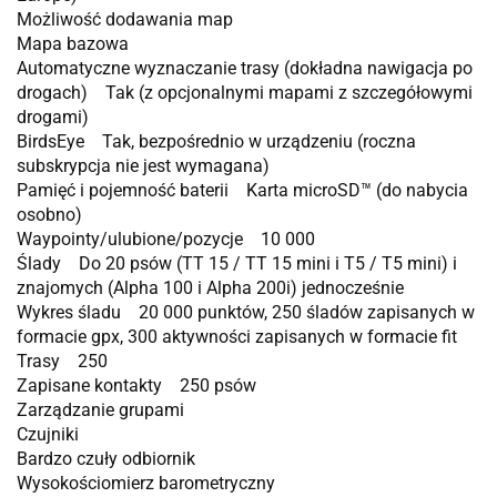
Możliwość dodawania map
Mapa bazowa
Automatyczne wyznaczanie trasy (dokładna nawigacja po
drogach) Tak (z opcjonalnymi mapami z szczegółowymi
drogami)
BirdsEye Tak, bezpośrednio w urządzeniu (roczna
subskrypcja nie jest wymagana)
Pamięć i pojemność baterii Karta microSD™ (do nabycia
osobno)
Waypointy/ulubione/pozycje 10 000
Ślady Do 20 psów (TT 15 / TT 15 mini i T5 / T5 mini) i
znajomych (Alpha 100 i Alpha 200i) jednocześnie
Wykres śladu 20 000 punktów, 250 śladów zapisanych w
formacie gpx, 300 aktywności zapisanych w formacie fit
Trasy 250
Zapisane kontakty 250 psów
Zarządzanie grupami
Czujniki
Bardzo czuły odbiornik
Wysokościomierz barometryczny