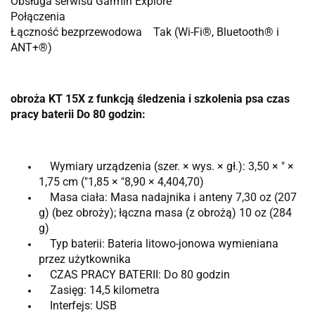
Obsługa serwisu Garmin Explore
Połączenia
Łączność bezprzewodowa Tak (Wi-Fi®, Bluetooth® i
ANT+®)
obroża KT 15X z funkcją śledzenia i szkolenia psa czas
pracy baterii Do 80 godzin:
Wymiary urządzenia (szer. × wys. × gł.): 3,50 × ″ ×
1,75 cm (″1,85 × ″8,90 × 4,404,70)
Masa ciała: Masa nadajnika i anteny 7,30 oz (207
g) (bez obroży); łączna masa (z obrożą) 10 oz (284
g)
Typ baterii: Bateria litowo-jonowa wymieniana
przez użytkownika
CZAS PRACY BATERII: Do 80 godzin
Zasięg: 14,5 kilometra
Interfejs: USB