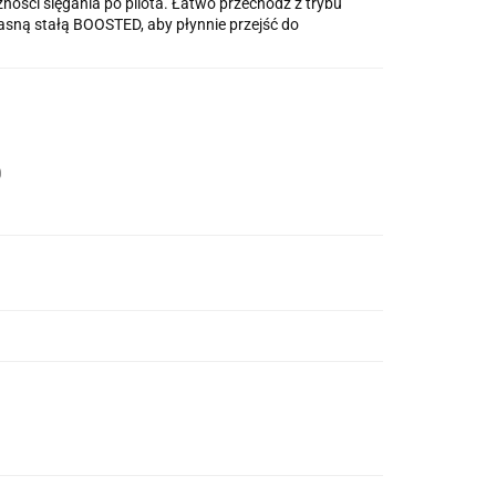
ności sięgania po pilota. Łatwo przechodź z trybu
asną stałą BOOSTED, aby płynnie przejść do
0