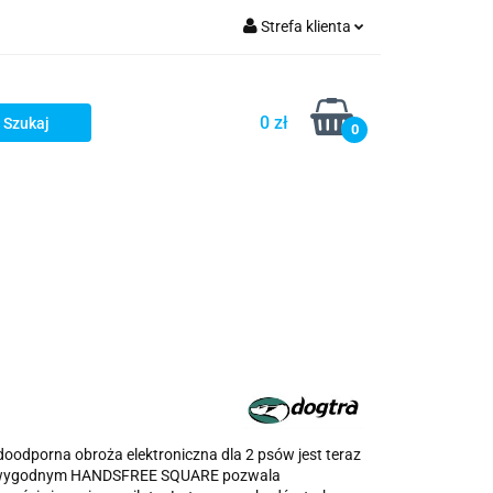
Strefa klienta
ellery
Zaloguj się
Zarejestruj się
0 zł
0
Dodaj zgłoszenie
stsellery
oodporna obroża elektroniczna dla 2 psów jest teraz
 z wygodnym HANDSFREE SQUARE pozwala