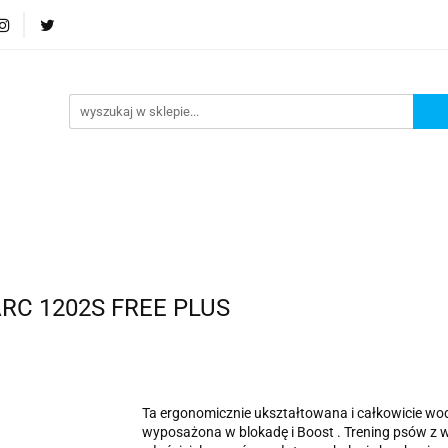
Podstrona
Polecamy Strony:
Nowości
Bests
orie
Podstrona
Polecamy Strony:
Nowości
Be
 ARC 1202S FREE PLUS
Ta ergonomicznie ukształtowana i całkowicie wod
wyposażona w blokadę i Boost . Trening psów