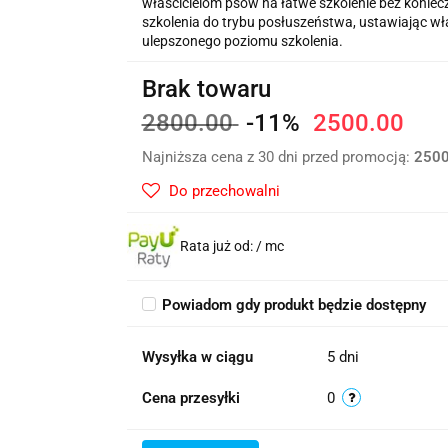
właścicielom psów na łatwe szkolenie bez koniecz
szkolenia do trybu posłuszeństwa, ustawiając wł
ulepszonego poziomu szkolenia.
Brak towaru
2800.00
-11%
2500.00
Najniższa cena z 30 dni przed promocją:
250
Do przechowalni
Rata już od:
/ mc
Powiadom gdy produkt będzie dostępny
Wysyłka w ciągu
5 dni
Cena przesyłki
0