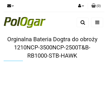
(
0
)
Zaloguj się
Zarejestruj się
Dodaj zgłoszenie
Orginalna Bateria Dogtra do obroży
1210NCP-3500NCP-2500T&B-
RB1000-STB-HAWK