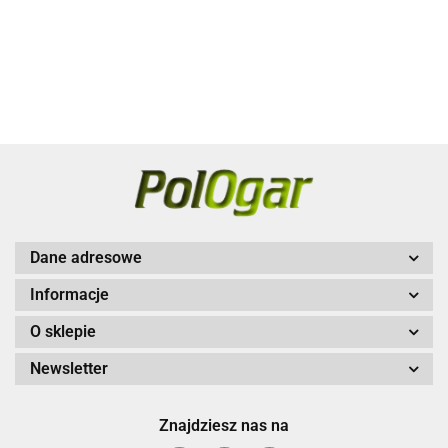
mAh do
niebieski
200.00
dogtra
1100.00
HANDSFREE
pomarańczowy
obroży
1000.00
1200x
SQUARE
ARC 800
Dane adresowe
Informacje
O sklepie
Newsletter
Znajdziesz nas na