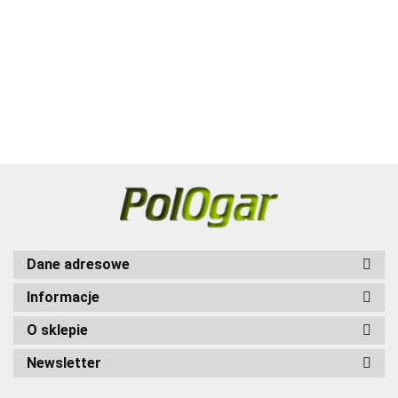
Myśliwskich
Myśliwskich
Myśliwsk
obroża
X20/30/30T/X30B/X30TB
100.00
Dane adresowe
Informacje
O sklepie
Newsletter