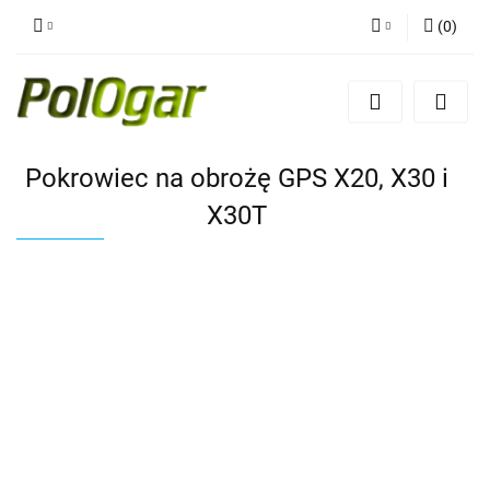
(
0
)
Zaloguj się
Zarejestruj się
Dodaj zgłoszenie
Pokrowiec na obrożę GPS X20, X30 i
X30T