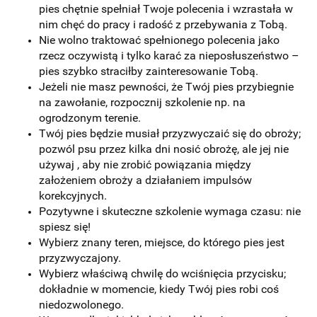
pies chętnie spełniał Twoje polecenia i wzrastała w
nim chęć do pracy i radość z przebywania z Tobą.
Nie wolno traktować spełnionego polecenia jako
rzecz oczywistą i tylko karać za nieposłuszeństwo –
pies szybko straciłby zainteresowanie Tobą.
Jeżeli nie masz pewności, że Twój pies przybiegnie
na zawołanie, rozpocznij szkolenie np. na
ogrodzonym terenie.
Twój pies będzie musiał przyzwyczaić się do obroży;
pozwól psu przez kilka dni nosić obrożę, ale jej nie
używaj , aby nie zrobić powiązania między
założeniem obroży a działaniem impulsów
korekcyjnych.
Pozytywne i skuteczne szkolenie wymaga czasu: nie
spiesz się!
Wybierz znany teren, miejsce, do którego pies jest
przyzwyczajony.
Wybierz właściwą chwilę do wciśnięcia przycisku;
dokładnie w momencie, kiedy Twój pies robi coś
niedozwolonego.