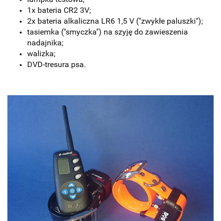
1x bateria CR2 3V;
2x bateria alkaliczna LR6 1,5 V ("zwykłe paluszki");
tasiemka ("smyczka") na szyję do zawieszenia
nadajnika;
walizka;
DVD-tresura psa.