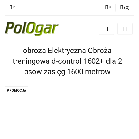
(
0
)
Zaloguj się
Zarejestruj się
Dodaj zgłoszenie
obroża Elektryczna Obroża
treningowa d-control 1602+ dla 2
psów zasięg 1600 metrów
PROMOCJA