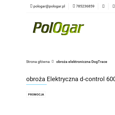
pologar@pologar.pl
785236859
Kategorie
Wszystkie kategorie
Kateg
Strona główna
obroża elektroniczna DogTrace
obroża Elektryczna d-control 6
PROMOCJA