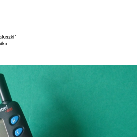
aluszki"
nika