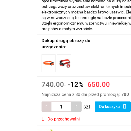
ręce umożliwia wydawanie komend na dużą odległ
ostrzegawczy oraz zestaw elektronicznych impu
elektronicznych można bardzo łatwo ustawić. El
są w nowoczesną technologię na bazie procesor
Dzięki ergonomicznemu wzornictwu i niewielkiej
ras psów o małym wzroście.
Dokup drugą obrożę do
urządzenia:
740.00
-12%
650.00
Najniższa cena z 30 dni przed promocją:
700
szt.
Do koszyka
Do przechowalni