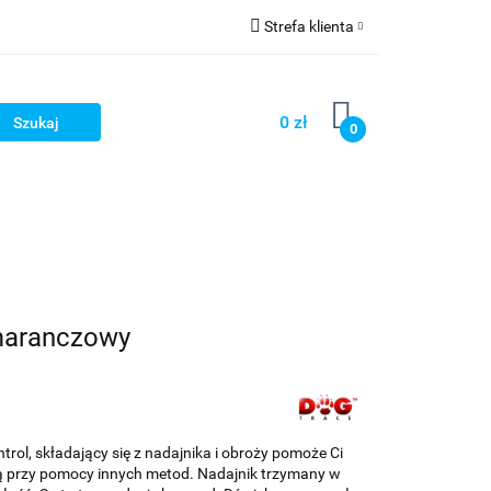
Strefa klienta
llery
Zaloguj się
Zarejestruj się
0 zł
0
Dodaj zgłoszenie
tsellery
omaranczowy
ol, składający się z nadajnika i obroży pomoże Ci
ną przy pomocy innych metod. Nadajnik trzymany w