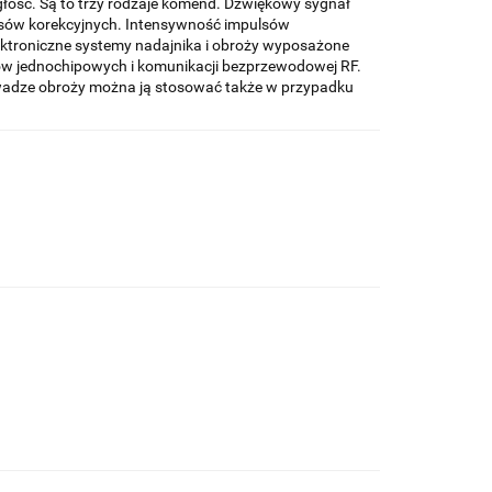
ość. Są to trzy rodzaje komend. Dźwiękowy sygnał
lsów korekcyjnych. Intensywność impulsów
ektroniczne systemy nadajnika i obroży wyposażone
ów jednochipowych i komunikacji bezprzewodowej RF.
 wadze obroży można ją stosować także w przypadku