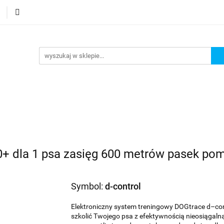
Podstrona
Polecamy Strony:
Nowości
Bestse
orie
Podstrona
Polecamy Strony:
Nowości
Bes
00+ dla 1 psa zasięg 600 metrów pasek p
Symbol:
d-control
Elektroniczny system treningowy DOGtrace d–contr
szkolić Twojego psa z efektywnością nieosiągal