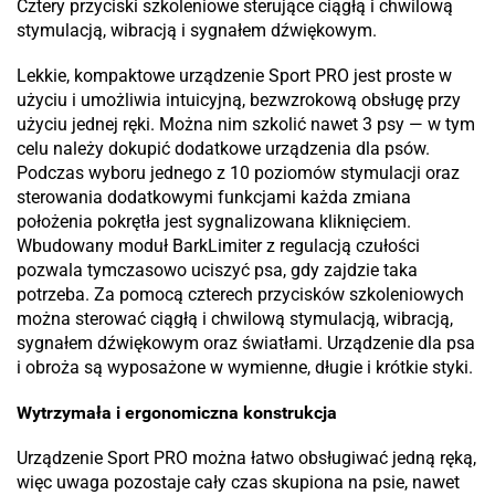
Cztery przyciski szkoleniowe sterujące ciągłą i chwilową
stymulacją, wibracją i sygnałem dźwiękowym.
Lekkie, kompaktowe urządzenie Sport PRO jest proste w
użyciu i umożliwia intuicyjną, bezwzrokową obsługę przy
użyciu jednej ręki. Można nim szkolić nawet 3 psy — w tym
celu należy dokupić dodatkowe urządzenia dla psów.
Podczas wyboru jednego z 10 poziomów stymulacji oraz
sterowania dodatkowymi funkcjami każda zmiana
położenia pokrętła jest sygnalizowana kliknięciem.
Wbudowany moduł BarkLimiter z regulacją czułości
pozwala tymczasowo uciszyć psa, gdy zajdzie taka
potrzeba. Za pomocą czterech przycisków szkoleniowych
można sterować ciągłą i chwilową stymulacją, wibracją,
sygnałem dźwiękowym oraz światłami. Urządzenie dla psa
i obroża są wyposażone w wymienne, długie i krótkie styki.
Wytrzymała i ergonomiczna konstrukcja
Urządzenie Sport PRO można łatwo obsługiwać jedną ręką,
więc uwaga pozostaje cały czas skupiona na psie, nawet