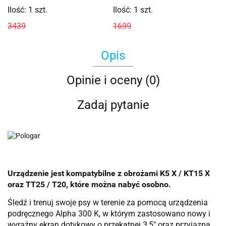
Ilość:
1
szt.
Ilość:
1
szt.
3439
1699
Opis
Opinie i oceny (0)
Zadaj pytanie
Urządzenie jest kompatybilne z obrożami K5 X / KT15 X
oraz TT25 / T20, które można nabyć osobno.
Śledź i trenuj swoje psy w terenie za pomocą urządzenia
podręcznego Alpha 300 K, w którym zastosowano nowy i
wyraźny ekran dotykowy o przekątnej 3,5″ oraz przyjazną