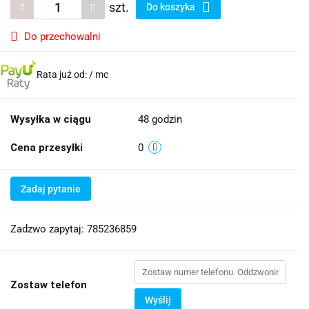
szt.
Do koszyka
Do przechowalni
Rata już od:
/ mc
Wysyłka w ciągu
48 godzin
Cena przesyłki
0
Zadaj pytanie
Zadzwo zapytaj: 785236859
Zostaw telefon
Wyślij