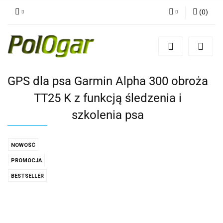
(
0
)
Zaloguj się
Zarejestruj się
Dodaj zgłoszenie
GPS dla psa Garmin Alpha 300 obroża
TT25 K z funkcją śledzenia i
szkolenia psa
NOWOŚĆ
PROMOCJA
BESTSELLER