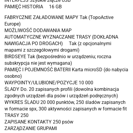
INTERFEJS Szybkie złącze USB
PAMIĘĆ HISTORIA 16 GB
FABRYCZNIE ZAŁADOWANE MAPY Tak (TopoActive
Europe)
MOŻLIWOŚĆ DODAWANIA MAP
AUTOMATYCZNE WYZNACZANIE TRASY (DOKŁADNA
NAWIGACJA PO DROGACH) Tak (z opcjonalnymi
mapami z szczegółowymi drogami)
BIRDSEYE Tak (bezpośrednio w urządzeniu; roczna
subskrypcja nie jest wymagana)
PAMIĘĆ I POJEMNOŚĆ BATERII Karta microSD (do nabycia
osobno)
WAYPOINTY/ULUBIONE/POZYCJE 10 000
ŚLADY Do. 20 zapisanych profili (dowolna kombinacja
zgodnych urządzeń dla psów i urządzeń podręcznych)
WYKRES ŚLADU 20 000 punktów, 250 śladów zapisanych
w formacie spx, 300 aktywności zapisanych w formacie fit
TRASY 250
ZAPISANE KONTAKTY 250 psów
ZARZĄDZANIE GRUPAMI