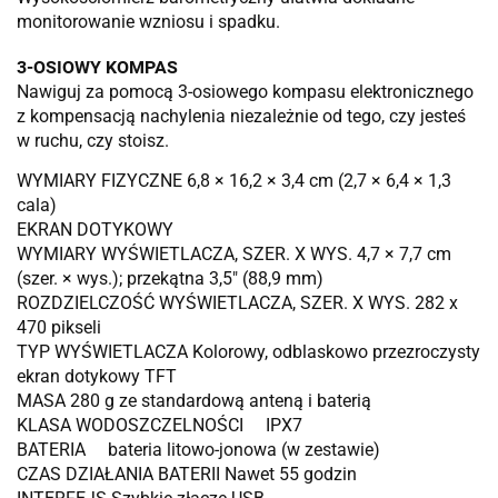
monitorowanie wzniosu i spadku.
3-OSIOWY KOMPAS
Nawiguj za pomocą 3-osiowego kompasu elektronicznego
z kompensacją nachylenia niezależnie od tego, czy jesteś
w ruchu, czy stoisz.
WYMIARY FIZYCZNE 6,8 × 16,2 × 3,4 cm (2,7 × 6,4 × 1,3
cala)
EKRAN DOTYKOWY
WYMIARY WYŚWIETLACZA, SZER. X WYS. 4,7 × 7,7 cm
(szer. × wys.); przekątna 3,5″ (88,9 mm)
ROZDZIELCZOŚĆ WYŚWIETLACZA, SZER. X WYS. 282 x
470 pikseli
TYP WYŚWIETLACZA Kolorowy, odblaskowo przezroczysty
ekran dotykowy TFT
MASA 280 g ze standardową anteną i baterią
KLASA WODOSZCZELNOŚCI IPX7
BATERIA bateria litowo-jonowa (w zestawie)
CZAS DZIAŁANIA BATERII Nawet 55 godzin