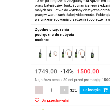
10 km po połączeniu ze zgodnym urządzeniem po
pracy baterii dzięki funkcji dynamicznego śledze
małych ras. Łatwa do wymiany elastyczna obroża.
pracę w warunkach słabej widoczności. Pobiera
warunkiem ładowania urządzenia i podłączenia go
Zgodne urządzenia
podręczne do nabycia
osobno:
1749.00
-14%
1500.00
Najniższa cena z 30 dni przed promocją:
150
szt.
Do koszyka
Do przechowalni