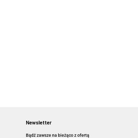
la psa Garmin Alpha
GPS dla psa Garmin Alpha
broża TT25 K z
200 obroża TT25 K z
ą śledzenia i
funkcją śledzenia i
00
3649.00
enia psa
szkolenia psa
Newsletter
Bądź zawsze na bieżąco z ofertą