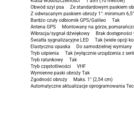
Klasa wodoszczelności 1 atm (10 metrów)
Obwód szyi psa Ze standardowym paskiem obro
Z odwracanym paskiem obroży 1″: minimum 6,5″
Bardzo czuły odbiornik GPS/Galileo Tak
Antena GPS Montowany na górze, pomarańcz
Wibracja/sygnał dźwiękowy Brak dostępności w 
Światła sygnalizacyjne LED Tak (wiele opcji ko
Elastyczna opaska Do samodzielnej wymiany
Tryb uśpienia Tak (wyłącznie urządzenia z seri
Tryb ratunkowy Tak
Tryb częstotliwości VHF
Wymienne paski obroży Tak
Zgodność obroży Maks. 1″ (2,54 cm)
Automatyczne aktualizacje oprogramowania Tech