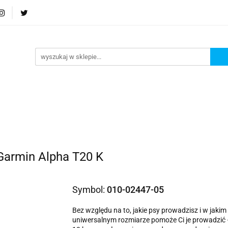
Podstrona
Polecamy Strony:
Nowości
Bests
orie
Podstrona
Polecamy Strony:
Nowości
Be
Garmin Alpha T20 K
Symbol:
010-02447-05
Bez względu na to, jakie psy prowadzisz i w jaki
uniwersalnym rozmiarze pomoże Ci je prowadzić —