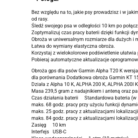
Bez względu na to, jakie psy prowadzisz i w jak
od rasy.
Śledź swojego psa w odległości 10 km po połąc
Zoptymalizuj czas pracy baterii dzięki funkcji d
Obroża w uniwersalnym rozmiarze dla dużych i m
Łatwa do wymiany elastyczna obroża.
Korzystaj z wielokolorowe podświetlenie ułatwia
Pobieraj automatyczne aktualizacje oprogramowa
Obroża gps dla psów Garmin Alpha T20 K wersja
dla porównania Dodatkowa obroża Garmin KT 15
Działa z Alpha 10 K, ALPHA 200 K, ALPHA 200I K
Masa 239,5 gram z nadajnikiem i anteną oraz p
Czas działania baterii Standardowa bateria (w 
maks. 68 godz. pracy przy użyciu funkcji dynam
maks. 25 godz. pracy z aktualizacjami lokalizacji
maks. 84 godz. pracy z aktualizacjami lokalizacj
Zasięg 10 km
Interfejs USB-C