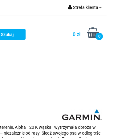
Strefa klienta
ellery
Zaloguj się
Zarejestruj się
0 zł
0
Dodaj zgłoszenie
stsellery
m terenie, Alpha T20 K wąska i wytrzymała obroża w
 niezależnie od rasy. Śledź swojego psa w odległości