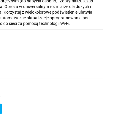
dręcznym (do nabycia osobno). Zoptymalizuj czas
nia. Obroża w uniwersalnym rozmiarze dla dużych i
 Korzystaj z wielokolorowe podświetlenie ułatwia
j automatyczne aktualizacje oprogramowania pod
 do sieci za pomocą technologii Wi-Fi.
0