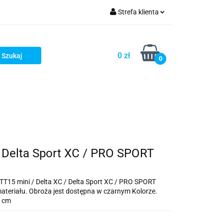
Strefa klienta
ellery
Zaloguj się
Zarejestruj się
0 zł
0
Dodaj zgłoszenie
stsellery
/ Delta Sport XC / PRO SPORT
T15 mini / Delta XC / Delta Sport XC / PRO SPORT
teriału. Obroża jest dostępna w czarnym Kolorze.
0 cm