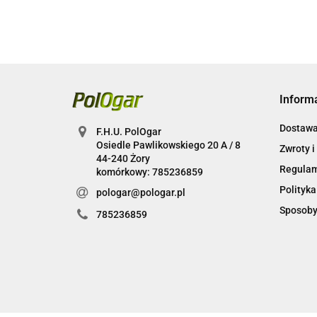
Inform
Dostaw
F.H.U. PolOgar
Osiedle Pawlikowskiego 20 A / 8
Zwroty i
44-240 Żory
Regula
komórkowy: 785236859
Polityka
pologar@pologar.pl
Sposoby
785236859