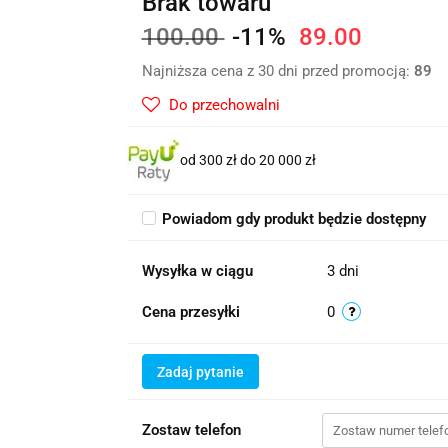
Brak towaru
100.00
-11%
89.00
Najniższa cena z 30 dni przed promocją:
89
Do przechowalni
od 300 zł do 20 000 zł
Powiadom gdy produkt będzie dostępny
Wysyłka w ciągu
3 dni
Cena przesyłki
0
Zadaj pytanie
Zostaw telefon