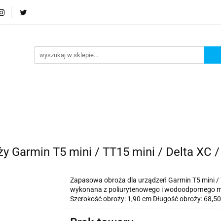
Podstrona
Polecamy Strony:
Nowości
Bests
orie
Podstrona
Polecamy Strony:
Nowości
Be
y Garmin T5 mini / TT15 mini / Delta XC 
Zapasowa obroża dla urządzeń Garmin T5 mini / T
wykonana z poliurytenowego i wodoodpornego ma
Szerokość obroży: 1,90 cm Długość obroży: 68,5