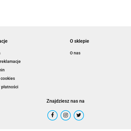
acje
O sklepie
a
O nas
 reklamacje
min
 cookies
 płatności
Znajdziesz nas na