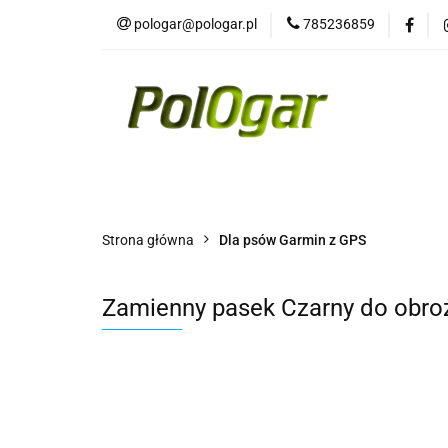
pologar@pologar.pl
785236859
Kategorie
Wszystkie kategorie
Kateg
Strona główna
Dla psów Garmin z GPS
Zamienny pasek Czarny do obroż